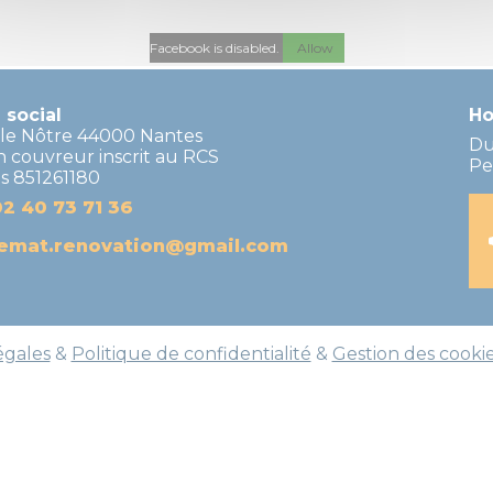
Facebook is disabled.
Allow
 social
Ho
e le Nôtre 44000 Nantes
Du
n couvreur inscrit au RCS
Pe
s 851261180
02 40 73 71 36
lemat.renovation@gmail.com
égales
&
Politique de confidentialité
&
Gestion des cooki