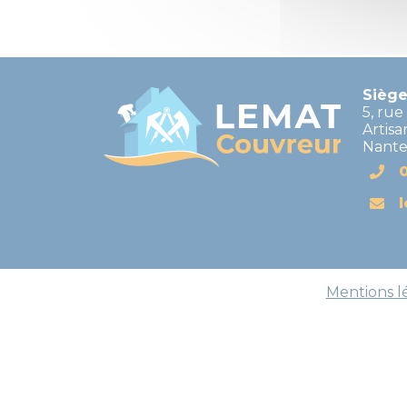
Siège
5, ru
Artisa
Nante
Mentions l