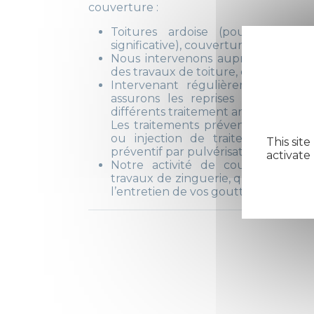
couverture :
Toitures ardoise (pour lesquel
significative), couverture tuile et c
Nous intervenons auprès des partic
des travaux de toiture, en neuf ou e
Intervenant régulièrement pour 
assurons les reprises ou modific
différents traitement anti-xylophag
Les traitements préventifs et curat
ou injection de traitement contr
This sit
préventif par pulvérisation et traitem
activate
Notre activité de couvreur zing
travaux de zinguerie, qu'il s'agiss
l’entretien de vos gouttières en zinc